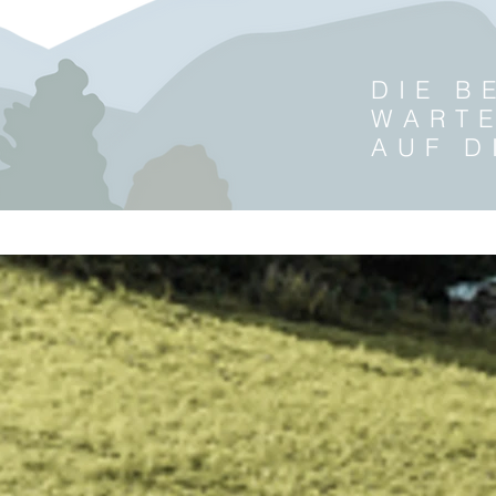
DIE B
WART
AUF D